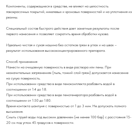
Компоненты, содержащиеся в средстве, не влияют на целостность
лакокрасочных покрытий, никелевых и хромовых поверхностей и на уплотнения из
резины.
Специальный состав быстрого действия дает заметные результаты после
первого нанесения и позволяет сократить время обработки кузова.
Идеально чистая и сухая машина без остатков грязи в углах и на швах –
результат использования высококонцентрированного препарата.
Способ применения
Нанести на очищаемую поверхность в виде раствора или пены. При
незначительных загрязнениях (пыль, тонкий слой грязи) допускается нанесение
на сухую поверхность.
При использовании средства в виде пенокомплекта разбавить водой в
соотношении от 1:4 до 1:8.
При использовании средства в виде пеногенератора разбавить водой в
соотношении от 1:50 до 1:80.
Время контакта шампуня с поверхностью от 1 до 3 мин. Не допускать полного
высыхания.
Смыть струей воды под высоким давлением (не менее 100 бар) с расстояния 15-
20 см под углом 45 градусов к поверхности.