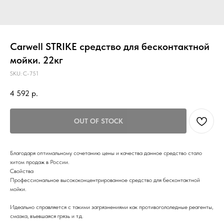
Carwell STRIKE средство для бесконтактной
мойки. 22кг
SKU:
С-751
4 592
р.
OUT OF STOCK
Благодаря оптимальному сочетанию цены и качества данное средство стало
хитом продаж в России.
Свойства
Профессиональное высококонцентрированное средство для бесконтактной
мойки.
Идеально справляется с такими загрязнениями как противогололедные реагенты,
смазка, въевшаяся грязь и т.д.