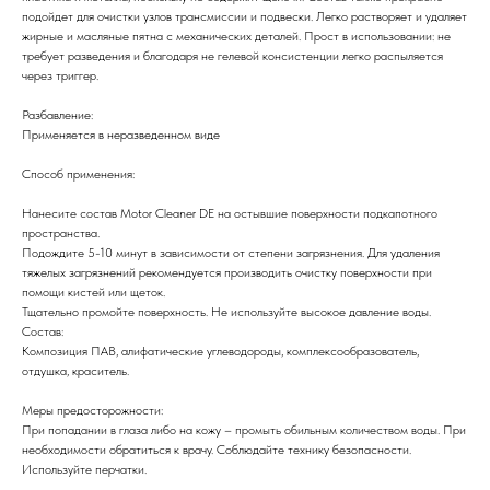
подойдет для очистки узлов трансмиссии и подвески. Легко растворяет и удаляет
жирные и масляные пятна с механических деталей. Прост в использовании: не
требует разведения и благодаря не гелевой консистенции легко распыляется
через триггер.
Разбавление:
Применяется в неразведенном виде
Способ применения:
Нанесите состав Motor Cleaner DE на остывшие поверхности подкапотного
пространства.
Подождите 5-10 минут в зависимости от степени загрязнения. Для удаления
тяжелых загрязнений рекомендуется производить очистку поверхности при
помощи кистей или щеток.
Тщательно промойте поверхность. Не используйте высокое давление воды.
Состав:
Композиция ПАВ, алифатические углеводороды, комплексообразователь,
отдушка, краситель.
Меры предосторожности:
При попадании в глаза либо на кожу – промыть обильным количеством воды. При
необходимости обратиться к врачу. Соблюдайте технику безопасности.
Используйте перчатки.