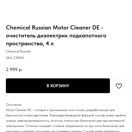
Chemical Russian Motor Cleaner DE -
очиститель диэлектрик подкапотного
пространства, 4 л
Chemical Russian
SKU:
CR800
2 999
р.
В КОРЗИНУ
Описание:
Motor Cleaner DE - готовый к применению очиститель, разработанный для
безопасной мойки двигателя. Благодаря безводной формуле состав имеет крайне
низкую электропроводимость, поэтому полностью безопасен для чувствительной
электроники. Отлично очищает стойкие загрязнения, по при этом безопасен для
пластика и металла, поскольку не содержит щелочи. Состав также прекрасно