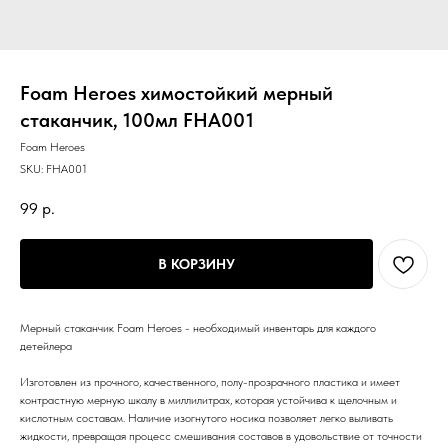
Foam Heroes химостойкий мерный
стаканчик, 100мл FHA001
Foam Heroes
SKU:
FHA001
99
р.
В КОРЗИНУ
Мерный стаканчик Foam Heroes - необходимый инвентарь для каждого
детейлера
Изготовлен из прочного, качественного, полу-прозрачного пластика и имеет
контрастную мерную шкалу в миллилитрах, которая устойчива к щелочным и
кислотным составам. Наличие изогнутого носика позволяет легко выливать
жидкости, превращая процесс смешивания составов в удовольствие от точности