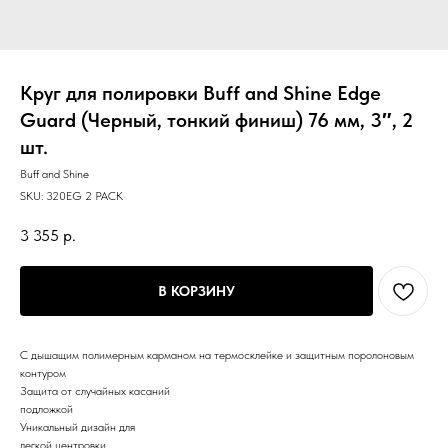
Круг для полировки Buff and Shine Edge
Guard (Черный, тонкий финиш) 76 мм, 3″, 2
шт.
Buff and Shine
SKU:
320EG 2 PACK
3 355
р.
В КОРЗИНУ
С дышащим полимерным карманом на термосклейке и защитным поролоновым
контуром
Защита от случайных касаний
подложкой
Уникальный дизайн для
легкой центровки