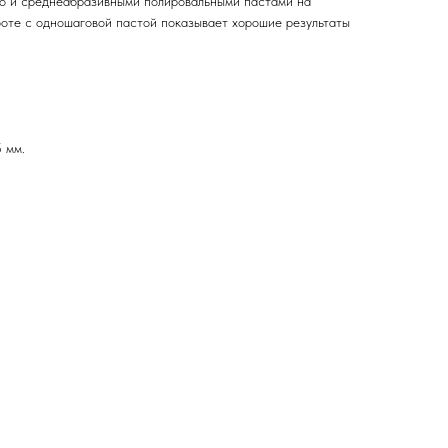
ко и среднеабразивными полировальными пастами на
оте с одношаговой пастой показывает хорошие результаты
 мм.