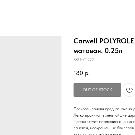
Carwell POLYROLE
матовая. 0.25л
SKU:
С-222
180
р.
OUT OF STOCK
Полироль панели предназначена д
Легко проникая в мельчайшие цара
Препятствует появлению жирных п
панелей, неокрашенных бамперов, 
винила, пластика и резины.