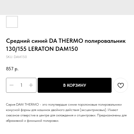
Средний синий DA THERMO полировальник
130/155 LERATON DAM150
SKU:
DAM150
857
р.
В КОРЗИНУ
Серия DAM THERMO - это полутвердые синие поролоновые полировальники
конусной формы для машинок двойного действия (эксцентриковых). Имеют
сквозное отверстие в центре для охлаждения и отцентровки. Предназначены для
абразивной и финишной полировки.