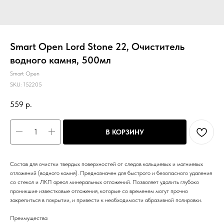
Smart Open Lord Stone 22, Очиститель
водного камня, 500мл
Smart Open
SKU:
152205
559
р.
В КОРЗИНУ
Состав для очистки твердых поверхностей от следов кальциевых и магниевых
отложений (водного камня). Предназначен для быстрого и безопасного удаления
со стекол и ЛКП ареол минеральных отложений. Позволяет удалить глубоко
проникшие известковые отложения, которые со временем могут прочно
закрепиться в покрытии, и привести к необходимости абразивной полировки.
Преимущества