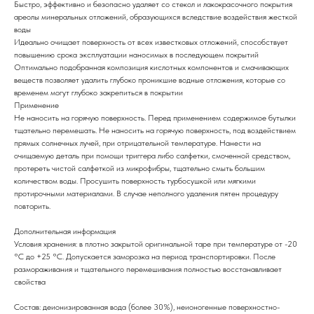
Быстро, эффективно и безопасно удаляет со стекол и лакокрасочного покрытия
ареолы минеральных отложений, образующихся вследствие воздействия жесткой
воды
Идеально очищает поверхность от всех известковых отложений, способствует
повышению срока эксплуатации наносимых в последующем покрытий
Оптимально подобранная композиция кислотных компонентов и смачивающих
веществ позволяет удалить глубоко проникшие водные отложения, которые со
временем могут глубоко закрепиться в покрытии
Применение
Не наносить на горячую поверхность. Перед применением содержимое бутылки
тщательно перемешать. Не наносить на горячую поверхность, под воздействием
прямых солнечных лучей, при отрицательной температуре. Нанести на
очищаемую деталь при помощи триггера либо салфетки, смоченной средством,
протереть чистой салфеткой из микрофибры, тщательно смыть большим
количеством воды. Просушить поверхность турбосушкой или мягкими
протирочными материалами. В случае неполного удаления пятен процедуру
повторить.
Дополнительная информация
Условия хранения: в плотно закрытой оригинальной таре при температуре от -20
°С до +25 °С. Допускается заморозка на период транспортировки. После
размораживания и тщательного перемешивания полностью восстанавливает
свойства
Состав: деионизированная вода (более 30%), неионогенные поверхностно-