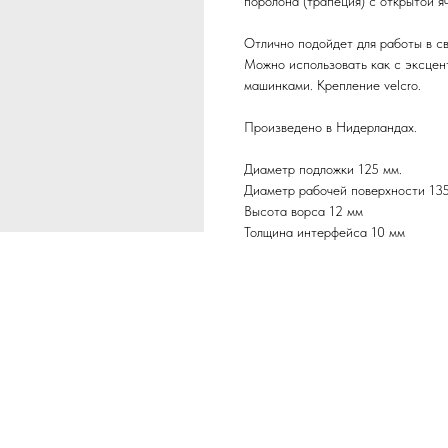
поролона (трапеция) с открытой я
Отлично подойдет для работы в с
Можно использовать как с эксцен
машинками. Крепление velcro.
Произведено в Нидерландах.
Диаметр подложки 125 мм.
Диаметр рабочей поверхности 135
Высота ворса 12 мм
Толщина интерфейса 10 мм