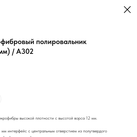
рофибровый полировальник
мм) / A302
икрофибры высокой плотности с высотой ворса 12 мм.
 мм интерфейс с центральным отверстием из полутвердого