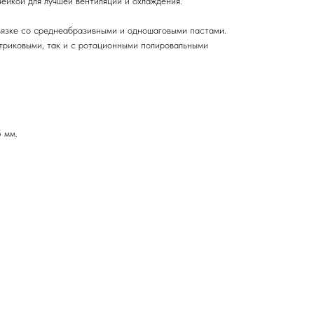
чейкой для лучшей вентиляции и охлаждения.
вязке со среднеабразивными и одношаговыми пастами.
триковыми, так и с ротационными полировальными
 мм.