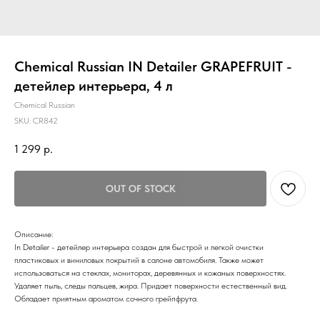
Chemical Russian IN Detailer GRAPEFRUIT -
детейлер интерьера, 4 л
Chemical Russian
SKU:
CR842
1 299
р.
OUT OF STOCK
Описание:
In Detailer - детейлер интерьера создан для быстрой и легкой очистки
пластиковых и виниловых покрытий в салоне автомобиля. Также может
использоваться на стеклах, мониторах, деревянных и кожаных поверхностях.
Удаляет пыль, следы пальцев, жира. Придает поверхности естественный вид.
Обладает приятным ароматом сочного грейпфрута.