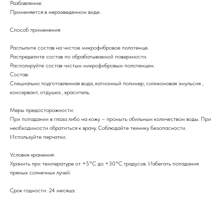
Разбавление:
Применяется в неразведенном виде.
Способ применения:
Распылите состав на чистое микрофибровое полотенце.
Распределите состав по обрабатываемой поверхности.
Располируйте состав чистым микрофибровым полотенцем.
Состав:
Специально подготовленная вода, катионный полимер, силиконовая эмульсия ,
консервант, отдушка , краситель.
Меры предосторожности:
При попадании в глаза либо на кожу – промыть обильным количеством воды. При
необходимости обратиться к врачу. Соблюдайте технику безопасности.
Используйте перчатки.
Условия хранения:
Хранить при температуре от +5°C до +30°C градусов. Избегать попадания
прямых солнечных лучей.
Срок годности: 24 месяца.