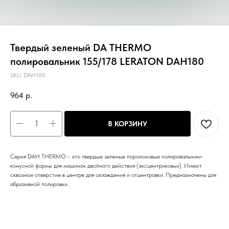
Твердый зеленый DA THERMO
полировальник 155/178 LERATON DAH180
SKU:
DAH180
964
р.
В КОРЗИНУ
Серия DAH THERMO - это твердые зеленые поролоновые полировальники
конусной формы для машинок двойного действия (эксцентриковых). Имеют
сквозное отверстие в центре для охлаждения и отцентровки. Предназначены для
абразивной полировки.